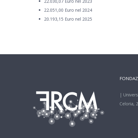
22.030,07 Euro nel 2023
22.051,00 Euro nel 2024
20.193,15 Euro nel 2025
FONDAZ
| Univers
Celoria, 