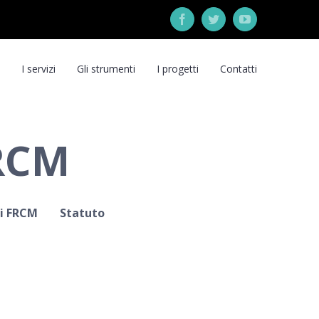
Facebook
Twitter
YouTube
I servizi
Gli strumenti
I progetti
Contatti
 RCM
di FRCM
Statuto