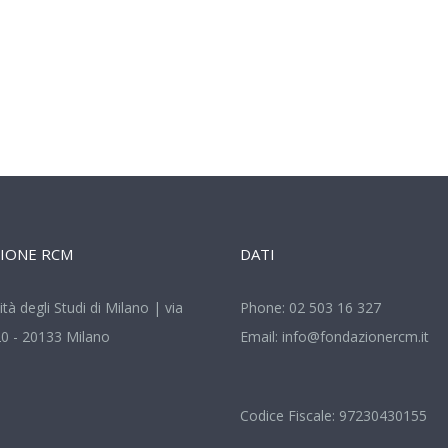
IONE RCM
DATI
ità degli Studi di Milano | via
Phone:
02 503 16 327
20 - 20133 Milano
Email:
info@fondazionercm.it
Codice Fiscale: 97230430155