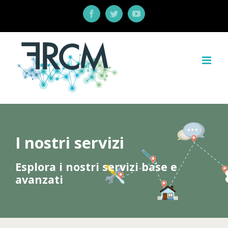
Salta
Facebook
Twitter
YouTube
al
contenuto
I nostri servizi
Esplora i nostri servizi base e
avanzati