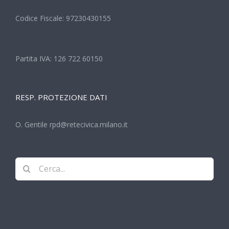
Codice Fiscale: 97230430155
Partita IVA: 126 722 60150
RESP. PROTEZIONE DATI
O. Gentile
rpd@retecivica.milano.it
Cerca
per: